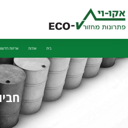
בית
אודות
אריזות חדשות
חביו