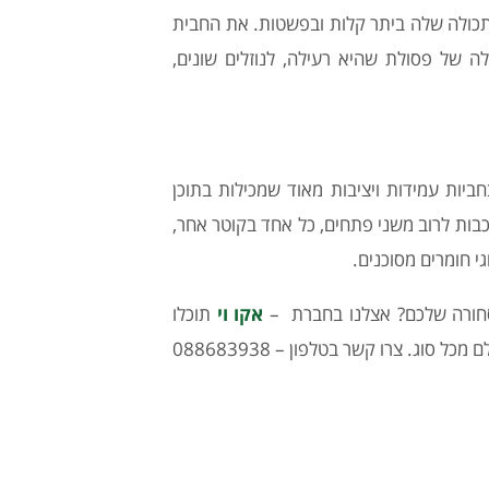
התכולה שלה ביתר קלות ובפשטות. את החבית
ה של פסולת שהיא רעילה, לנוזלים שונים,
חביות עמידות ויציבות מאוד שמכילות בתוכן
ורכבות לרוב משני פתחים, כל אחד בקוטר אחר,
גי חומרים מסוכנים.
סחורה שלכם? אצלנו בחברת –
אקו וי
תוכלו
למצוא מגוון של מכלים, חביות ואריזות שישמרו על כל מוצר או חומר גלם מכל סוג. צרו קשר בטלפון – 088683938